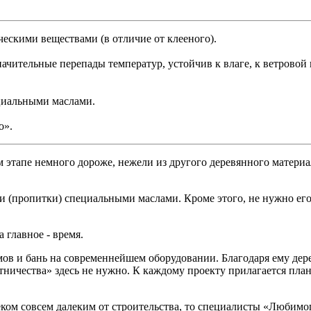
ческими веществами (в отличие от клееного).
ачительные перепады температур, устойчив к влаге, к ветровой 
ециальными маслами.
о».
 этапе немного дороже, нежели из другого деревянного материал
 (пропитки) специальными маслами. Кроме этого, не нужно его
 главное - время.
 и бань на современнейшем оборудовании. Благодаря ему дерев
тничества» здесь не нужно. К каждому проекту прилагается пла
еком совсем далеким от строительства, то специалисты «Любимо