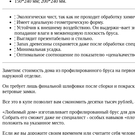
150*240 мм; 200*240 мм.
¦ Экологически чист, так как не проходит обработку хими
¦ Имеет идеальную геометрическую форму.
¦ Устойчив к внешнему воздействию. Он выдержи¬вает зн
попадание влаги в межвенцовую плоскость бруса.
¦ Выглядит презентабельно и стильно.
¦ Запах древесины сохраняется даже после обработки сп
¦ Минимальная усадка.
¦ Оптимальное соотношение по показателю «цена/качеств
Заметим: стоимость дома из профилированного бруса на первом
наружной отделке.
Он требует лишь финальной шлифовки после сборки и покраски
ветровые замки.
Все это в купе позволит вам сэкономить десятки тысяч рублей, а
«Любимый дом» изготавливает профилированный брус для домов
Собрать его сможет даже не специалист - особых навыков «пло
положить на указанное место.
Если же вы дорожите своим временем или считаете себя челов